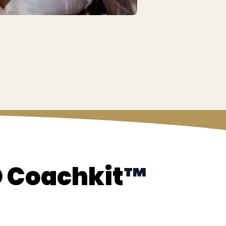
D Coachkit
™