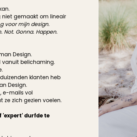
kan.
g niet gemaakt om lineair
ng voor mijn design.
n. Not. Gonna. Happen.
man Design.
l vanuit belichaming.
e.
 duizenden klanten heb
an Design.
, e-mails vol
 ze zich gezien voelen.
 'expert' durfde te