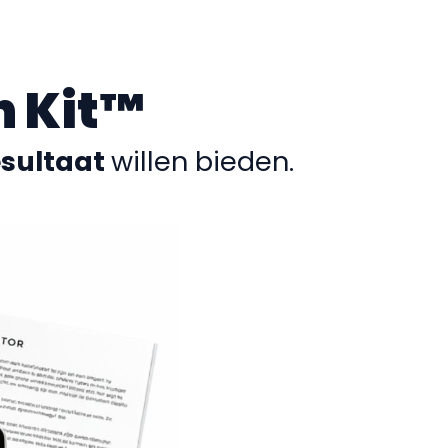
h Kit™
sultaat
willen bieden.