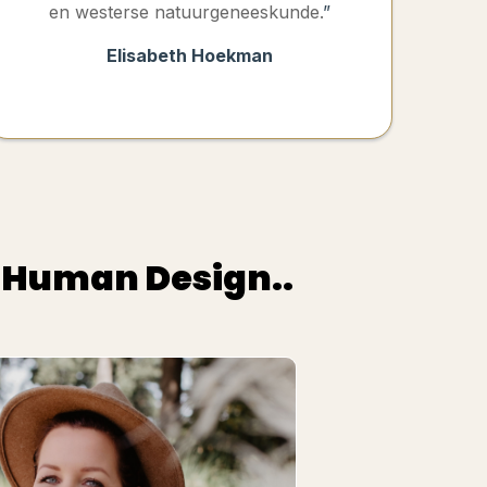
en westerse natuurgeneeskunde.
”
Elisabeth Hoekman
t Human Design..