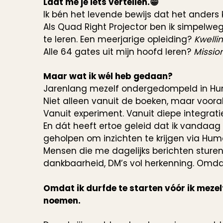
Laat me je iets vertellen.😁
Ik bén het levende bewijs dat het anders 
Als Quad Right Projector ben ik simpelwe
te leren. Een meerjarige opleiding?
Kwelli
Alle 64 gates uit mijn hoofd leren?
Missio
Maar wat ik wél heb gedaan?
Jarenlang mezelf ondergedompeld in Hu
Niet alleen vanuit de boeken, maar voora
Vanuit experiment. Vanuit diepe integrati
En dát heeft ertoe geleid dat ik vandaag
geholpen om inzichten te krijgen via Hum
Mensen die me dagelijks berichten sturen
dankbaarheid, DM’s vol herkenning. Omdat
Omdat ik durfde te starten vóór ik mezelf
noemen.