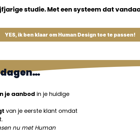
jfjarige studie. Met een systeem dat vandaa
YES, ik ben klaar om Human Design toe te passen!
30 dagen…
n je aanbod
in je huidige
gt
van je eerste klant omdat
.
ensen nu met Human