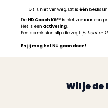
Dit is niet ver weg. Dit is
één
beslissin
De
HD Coach Kit™
is niet zomaar een 
Het is een
activering
.
Een permission slip die zegt:
je bent er k
En jij mag het NU gaan doen!
Wil je de