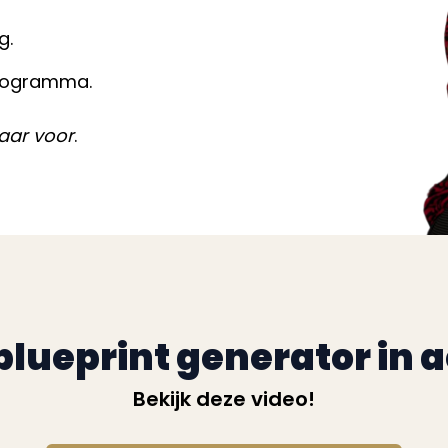
g.
programma.
laar voor
.
 blueprint generator in a
Bekijk deze video!