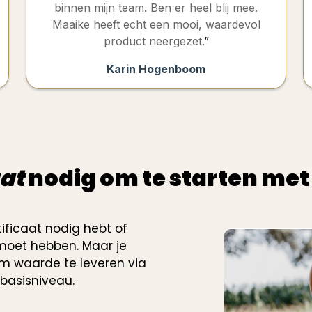
binnen mijn team. Ben er heel blij mee.
Maaike heeft echt een mooi, waardevol
product neergezet.
”
Karin Hogenboom
aat
nodig om te starten me
tificaat nodig hebt of
 moet hebben. Maar je
om waarde te leveren via
 basisniveau.