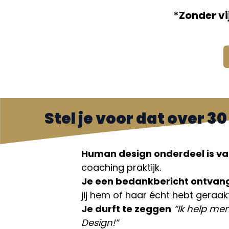
*Zonder vi
Stel je voor dat over 
Human design onderdeel is va
coaching praktijk.
Je een bedankbericht ontvan
jij hem of haar écht hebt geraakt
Je durft te zeggen
“Ik help m
Design!”