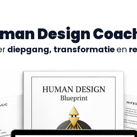
man Design Coac
er
diepgang, transformatie
en
re